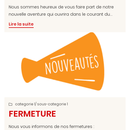
Nous sommes heureux de vous faire part de notre
nouvelle aventure qui ouvrira dans le courant du
mois de Mars 2026, sur le parking du Netto de
Lire la suite
Breuillet.
- Un distributeur automatique disponible 7j sur 7 -
24h/24h - en click & collect depuis l'application ou
directement au distributeur -
Vous y retrouverez des plats préparer par nos soins,
en barquette individuelle, de nos plats déjà testé et
approuvé par nos clients mais également des
nouveautés.
Nous espérons que la curiosité piquera vos papilles.
A Bientôt.
L'équipe De l'aile à la cuisse
categorie 1
/ sous-categorie 1

FERMETURE
Nous vous informons de nos fermetures :