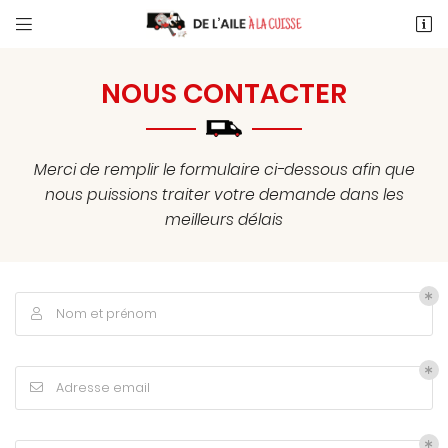


46 Route de Limours
91340 Ollainville
NOUS
CONTACTER
06 23 91 37 74
Merci de remplir le formulaire ci-dessous afin que
nous puissions traiter votre demande dans les
meilleurs délais
Adresse email de réception

Nom et prénom

En cochant cette case, vous consentez à recevoir nos propositions
commerciales à l'adresse email indiqué ci-dessus. Vous pouvez vous
désinscrire à tout moment en utilisant
le formulaire de désinscription
.
Adresse email

INSCRIPTION