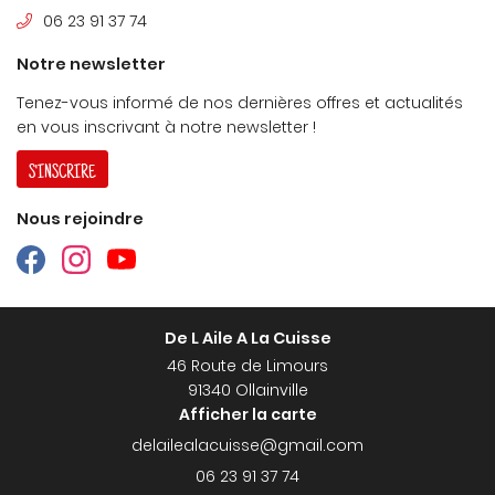
06 23 91 37 74
Traiteur
Notre newsletter
ruck & rôtisserie
Tenez-vous informé de nos dernières offres et actualités
Avis
Restez info
en vous inscrivant à notre
newsletter !
Actualités
S'INSCRIRE
INSCRIPTION NEWSL
Contact
Nous rejoindre
Rejoignez-nou
De L Aile A La Cuisse
46 Route de Limours
91340 Ollainville
Afficher la carte
06 23 91 37 74