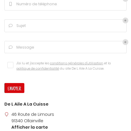
Numéro de téléphone

Sujet

Message

J'ai lu et j'accepte les
conditions générales d'utilisation
et la
politique de confidentialité
du site
De L Aile A La Cuisse
.
ENVOYER
Une questio
De L Aile A La Cuisse
46 Route de Limours
06 23 91 37 7
91340 Ollainville
Accueil
Afficher la carte