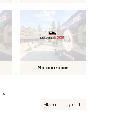
Plateau repas
its
Aller à la page :