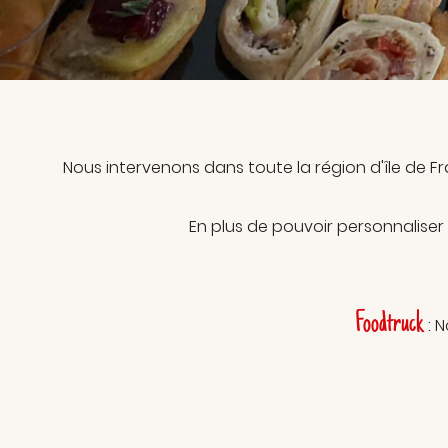
à l'adresse email indiqué ci-dessus. Vous pouvez vous désinscrire à t
moment en utilisant
le formulaire de désinscription
.
INSCRIPTION
Nous intervenons dans toute la région d'île de Fra
En plus de pouvoir personnaliser
Foodtruck
: 