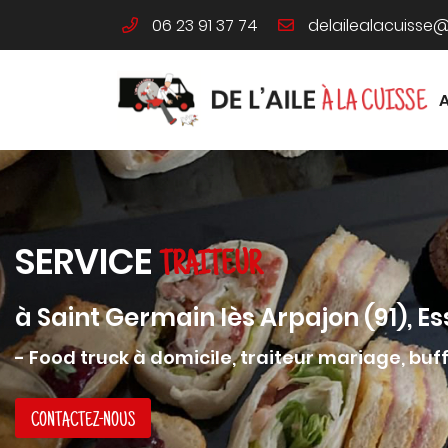
06 23 91 37 74
46 Route de Limours
91340 Ollainville
06 23 91 37 74
SERVICE
TRAITEUR
à Saint Germain lès Arpajon (91), E
- Food truck à domicile, traiteur mariage, buff
Adresse email de réception

CONTACTEZ-NOUS
En cochant cette case, vous consentez à recevoir nos propositions co