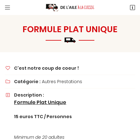


46 Route de Limours
91340 Ollainville
FORMULE PLAT UNIQUE
06 23 91 37 74
C'est notre coup de coeur !

Catégorie :
Autres Prestations

Description :

Adresse email de réception

Formule Plat Unique
En cochant cette case, vous consentez à recevoir nos propositions
commerciales à l'adresse email indiqué ci-dessus. Vous pouvez vous
15
euros TTC / Personnes
désinscrire à tout moment en utilisant
le formulaire de désinscription
.
INSCRIPTION
Minimum de 20 adultes