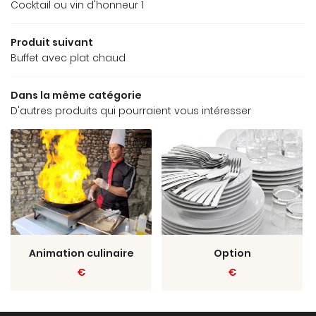
Actualités
Cocktail ou vin d'honneur 1
INSCRIPTION NEWSL
Contact
Produit suivant
Buffet avec plat chaud
Rejoignez-nou
Dans la même catégorie
D'autres produits qui pourraient vous intéresser
Animation culinaire
Option
€
€