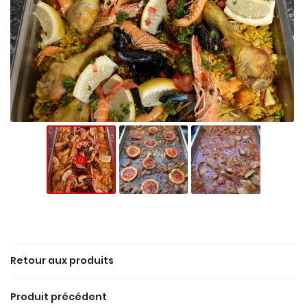
Une questio
06 23 91 37 7
Accueil
Traiteur
ruck & rôtisserie
Retour aux produits
Avis
Restez info
Produit précédent