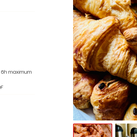
out
e 6h maximum
DF