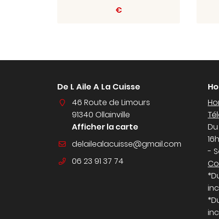
€
De L Aile A La Cuisse
Ho
46 Route de Limours
Hor
91340 Ollainville
Té
Afficher la carte
Du
16
- 
06 23 91 37 74
Co
*D
inc
*D
inc