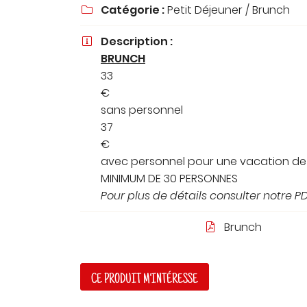
Catégorie :
Petit Déjeuner / Brunch
à l'adresse email indiqué ci-dessus. Vous pouvez vous désinscrire à t

moment en utilisant
le formulaire de désinscription
.
Description :

INSCRIPTION
BRUNCH
33
€
sans personnel
37
€
avec personnel pour une vacation d
MINIMUM DE 30 PERSONNES
Pour plus de détails consulter notre P
Brunch

CE PRODUIT M'INTÉRESSE