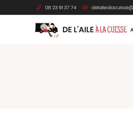
06 23 91 37 74
46 Route de Limours
91340 Ollainville
06 23 91 37 74
Adresse email de réception

En cochant cette case, vous consentez à recevoir nos propositions co