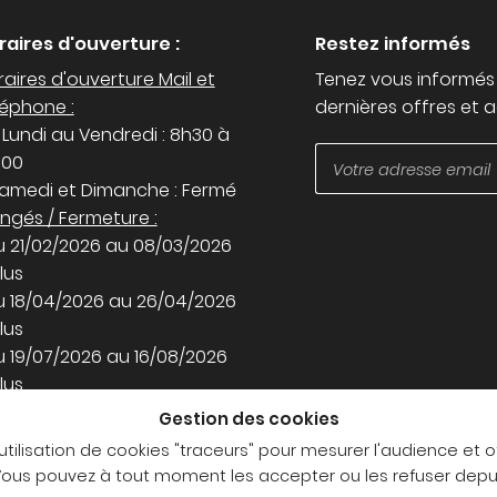
raires d'ouverture :
Restez informés
aires d'ouverture Mail et
Tenez vous informés
léphone :
dernières offres et a
 Lundi au Vendredi : 8h30 à
h00
Samedi et Dimanche : Fermé
ngés / Fermeture :
u 21/02/2026 au 08/03/2026
lus
u 18/04/2026 au 26/04/2026
lus
u 19/07/2026 au 16/08/2026
lus
Gestion des cookies
joignez-nous
'utilisation de cookies "traceurs" pour mesurer l'audience et o
. Vous pouvez à tout moment les accepter ou les refuser dep