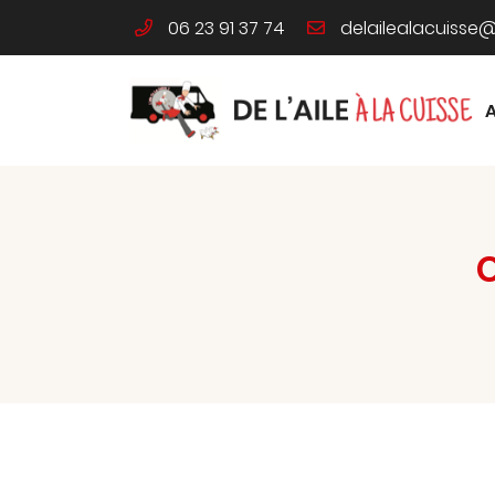
06 23 91 37 74
46 Route de Limours
91340 Ollainville
06 23 91 37 74
Adresse email de réception

En cochant cette case, vous consentez à recevoir nos propositions co