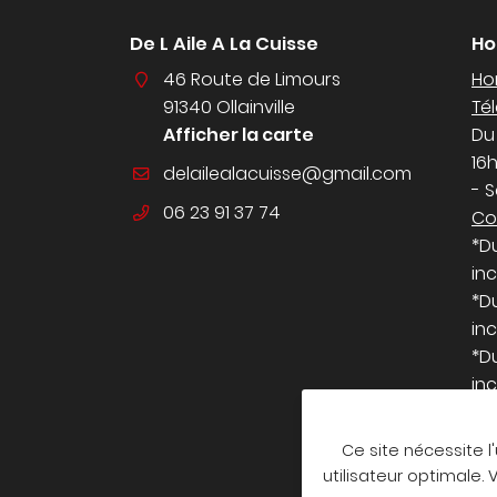
De L Aile A La Cuisse
Ho
46 Route de Limours
Hor
91340 Ollainville
Té
Afficher la carte
Du
16
- 
06 23 91 37 74
Co
*D
inc
*D
inc
*D
inc
Re
Ce site nécessite l
utilisateur optimale