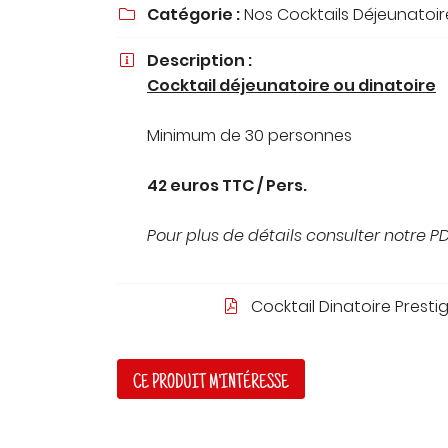
Catégorie :
Nos Cocktails Déjeunatoire
à l'adresse email indiqué ci-dessus. Vous pouvez vous désinscrire à t

moment en utilisant
le formulaire de désinscription
.
Description :

INSCRIPTION
Cocktail déjeunatoire ou dinatoire
Minimum de 30 personnes
42 euros TTC / Pers.
Pour plus de détails consulter notre P
Cocktail Dinatoire Presti

CE PRODUIT M'INTÉRESSE