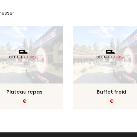
resser
Plateau repas
Buffet froid
€
€