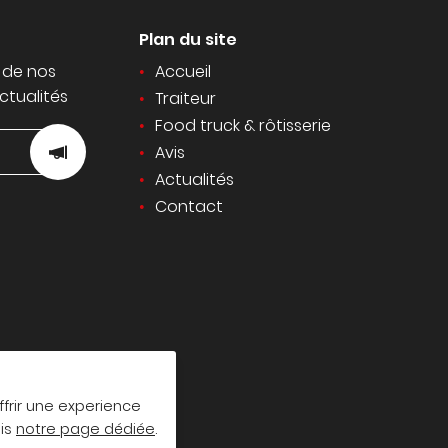
Plan du site
 de nos
Accueil
ctualités
Traiteur
Food truck & rôtisserie
Avis
Actualités
Contact
ffrir une experience
uis
notre page dédiée
.