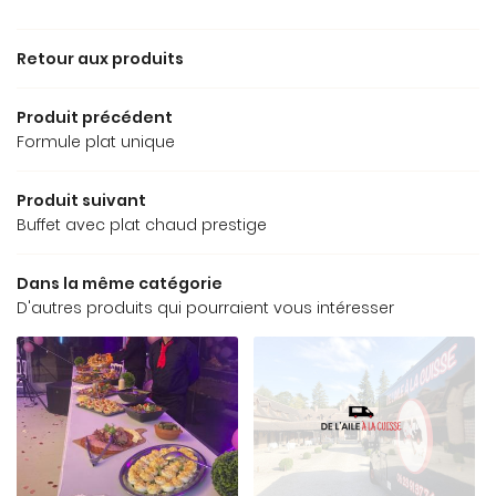
Une questio
Retour aux produits
06 23 91 37 7
Produit précédent
Accueil
Formule plat unique
Traiteur
Produit suivant
Buffet avec plat chaud prestige
ruck & rôtisserie
Avis
Restez info
Dans la même catégorie
D'autres produits qui pourraient vous intéresser
Actualités
INSCRIPTION NEWSL
Contact
Rejoignez-nou