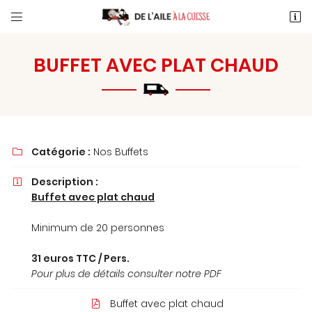


46 Route de Limours
91340 Ollainville
BUFFET AVEC PLAT CHAUD
06 23 91 37 74
Catégorie :
Nos Buffets

Description :

Buffet avec plat chaud
Adresse email de réception

Minimum de 20 personnes
En cochant cette case, vous consentez à recevoir nos propositions
commerciales à l'adresse email indiqué ci-dessus. Vous pouvez vous
31 euros TTC / Pers.
désinscrire à tout moment en utilisant
le formulaire de désinscription
.
Pour plus de détails consulter notre PDF
INSCRIPTION
Buffet avec plat chaud
