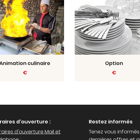
Animation culinaire
Option
€
€
raires d'ouverture :
Restez informés
aires d'ouverture Mail et
Tenez vous informés
léphone :
dernières offres et a