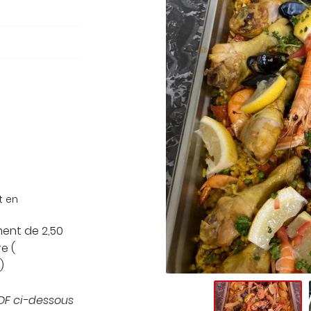
out
t en
ment de 2,50
e (
)
PDF ci-dessous