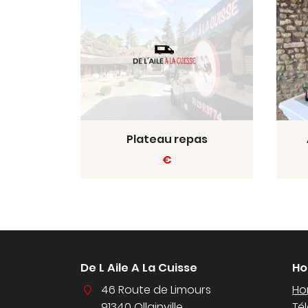
Plateau repas
€
De L Aile A La Cuisse
Ho
46 Route de Limours
Hor
91340 Ollainville
Té