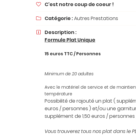
C'est notre coup de coeur !
à l'adresse email indiqué ci-dessus. Vous pouvez vous désinscrire à t

moment en utilisant
le formulaire de désinscription
.
Catégorie :
Autres Prestations

INSCRIPTION
Description :

Formule Plat Unique
15
euros TTC / Personnes
Minimum de 20 adultes
Avec le matériel de service et de maintien
température
Possibilité de rajouté un plat ( supplé
euros / personnes ) et/ou une garnitur
supplément de 1,50 euros / personnes 
Vous trouverez tous nos plat dans le 