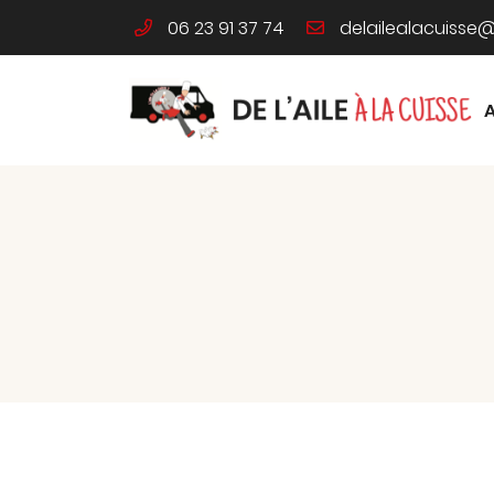
06 23 91 37 74
46 Route de Limours
91340 Ollainville
06 23 91 37 74
Adresse email de réception

En cochant cette case, vous consentez à recevoir nos propositions co