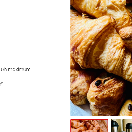
out
e 6h maximum
DF