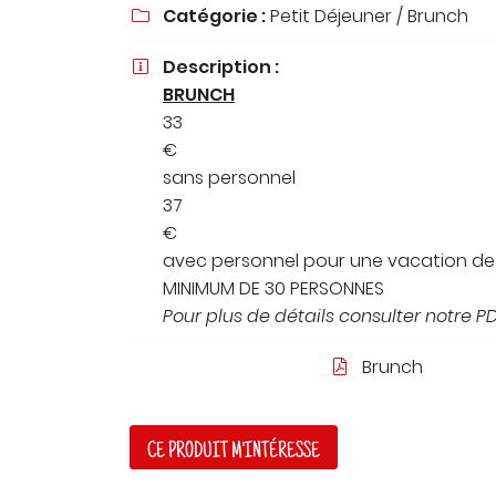
Catégorie :
Petit Déjeuner / Brunch
à l'adresse email indiqué ci-dessus. Vous pouvez vous désinscrire à t

moment en utilisant
le formulaire de désinscription
.
Description :

INSCRIPTION
BRUNCH
33
€
sans personnel
37
€
avec personnel pour une vacation d
MINIMUM DE 30 PERSONNES
Pour plus de détails consulter notre P
Brunch

CE PRODUIT M'INTÉRESSE