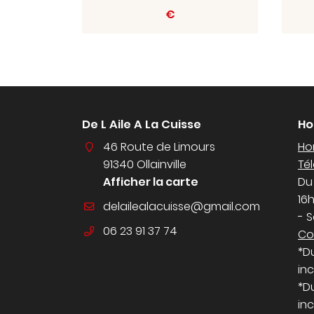
€
De L Aile A La Cuisse
Ho
46 Route de Limours
Hor
91340 Ollainville
Té
Afficher la carte
Du
16
- 
06 23 91 37 74
Co
*D
inc
*D
inc