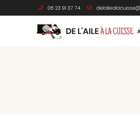
06 23 91 37 74
46 Route de Limours
91340 Ollainville
06 23 91 37 74
Adresse email de réception

En cochant cette case, vous consentez à recevoir nos propositions co