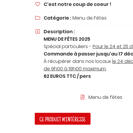
C'est notre coup de coeur !
à l'adresse email indiqué ci-dessus. Vous pouvez vous désinscrire à t

moment en utilisant
le formulaire de désinscription
.
Catégorie :
Menu de Fêtes

INSCRIPTION
Description :

MENU DE FÊTES 2025
Spécial particuliers -
Pour le 24 et 25 
Commande à passer jusqu'au 17 dé
À récupérer dans nos locaux
le 24 de
de 9h00 à 19h00 maximum.
62 EUROS TTC / pers
Menu de fêtes

CE PRODUIT M'INTÉRESSE