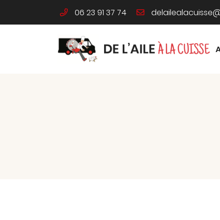
06 23 91 37 74
46 Route de Limours
91340 Ollainville
06 23 91 37 74
Adresse email de réception

En cochant cette case, vous consentez à recevoir nos propositions co