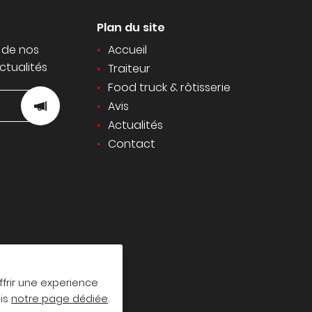
Plan du site
 de nos
Accueil
ctualités
Traiteur
Food truck & rôtisserie
Avis
Actualités
Contact
ffrir une experience
uis
notre page dédiée
.