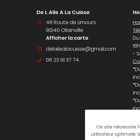
De L Aile A La Cuisse
Ho
46 Route de Limours
Hor
91340 Ollainville
Té
Afficher la carte
Du
16
- 
06 23 91 37 74
Co
*D
inc
*D
inc
*D
inc
Re
Ce site nécessite l
utilisateur optimale