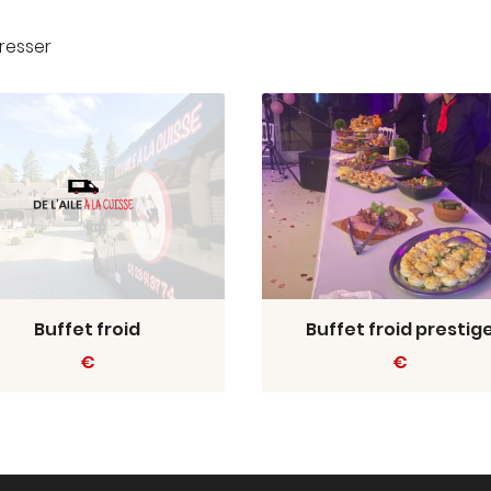
resser
Buffet froid
Buffet froid prestig
€
€