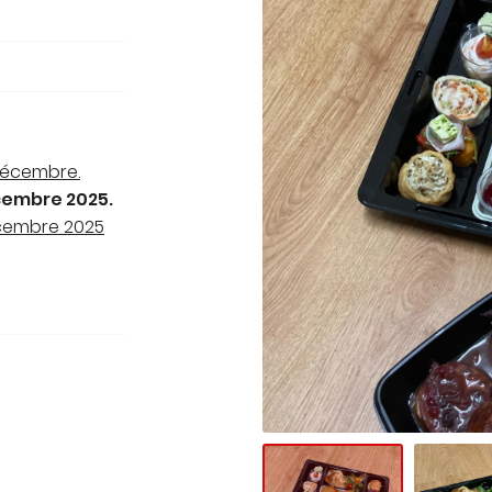
out
décembre.
cembre 2025.
́cembre 2025